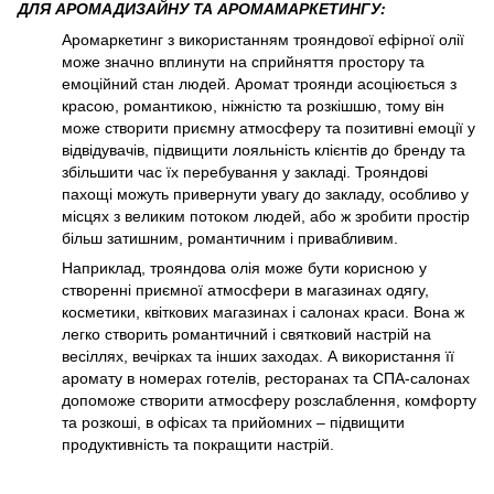
ДЛЯ АРОМАДИЗАЙНУ ТА АРОМАМАРКЕТИНГУ:
Аромаркетинг з використанням трояндової ефірної олії
може значно вплинути на сприйняття простору та
емоційний стан людей. Аромат троянди асоціюється з
красою, романтикою, ніжністю та розкішшю, тому він
може створити приємну атмосферу та позитивні емоції у
відвідувачів, підвищити лояльність клієнтів до бренду та
збільшити час їх перебування у закладі. Трояндові
пахощі можуть привернути увагу до закладу, особливо у
місцях з великим потоком людей, або ж зробити простір
більш затишним, романтичним і привабливим.
Наприклад, трояндова олія може бути корисною у
створенні приємної атмосфери в магазинах одягу,
косметики, квіткових магазинах і салонах краси. Вона ж
легко створить романтичний і святковий настрій на
весіллях, вечірках та інших заходах. А використання її
аромату в номерах готелів, ресторанах та СПА-салонах
допоможе створити атмосферу розслаблення, комфорту
та розкоші, в офісах та прийомних – підвищити
продуктивність та покращити настрій.