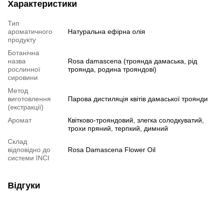
Характеристики
Тип
ароматичного
Натуральна ефірна олія
продукту
Ботанічна
назва
Rosa damascena (троянда дамаська, рід
рослинної
троянда, родина трояндові)
сировини
Метод
виготовлення
Парова дистиляція квітів дамаської троянди
(екстракції)
Аромат
Квітково-трояндовий, злегка солодкуватий,
трохи пряний, терпкий, димний
Склад
відповідно до
Rosa Damascena Flower Oil
системи INCI
Відгуки