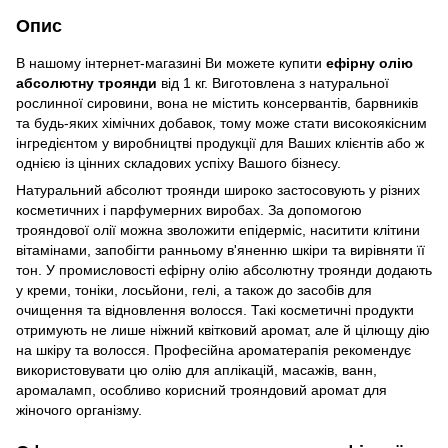
Опис
В нашому інтернет-магазині Ви можете купити
ефірну олію
абсолютну троянди
від 1 кг. Виготовлена з натуральної
рослинної сировини, вона не містить консервантів, барвників
та будь-яких хімічних добавок, тому може стати високоякісним
інгредієнтом у виробництві продукції для Ваших клієнтів або ж
однією із цінних складових успіху Вашого бізнесу.
Натуральний абсолют троянди широко застосовують у різних
косметичних і парфумерних виробах. За допомогою
трояндової олії можна зволожити епідерміс, наситити клітини
вітамінами, запобігти ранньому в'яненню шкіри та вирівняти її
тон. У промисловості ефірну олію абсолютну троянди додають
у креми, тоніки, лосьйони, гелі, а також до засобів для
очищення та відновлення волосся. Такі косметичні продукти
отримують не лише ніжний квітковий аромат, але й цілющу дію
на шкіру та волосся. Професійна ароматерапія рекомендує
використовувати цю олію для аплікацій, масажів, ванн,
аромаламп, особливо корисний трояндовий аромат для
жіночого організму.