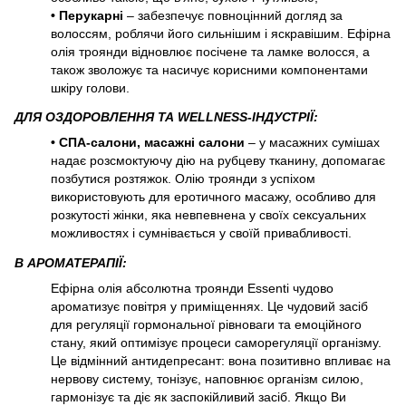
• Перукарні
– забезпечує повноцінний догляд за
волоссям, роблячи його сильнішим і яскравішим. Ефірна
олія троянди відновлює посічене та ламке волосся, а
також зволожує та насичує корисними компонентами
шкіру голови.
ДЛЯ ОЗДОРОВЛЕННЯ ТА WELLNESS-ІНДУСТРІЇ:
• СПА-салони, масажні салони
– у масажних сумішах
надає розсмоктуючу дію на рубцеву тканину, допомагає
позбутися розтяжок. Олію троянди з успіхом
використовують для еротичного масажу, особливо для
розкутості жінки, яка невпевнена у своїх сексуальних
можливостях і сумнівається у своїй привабливості.
В АРОМАТЕРАПІЇ:
Ефірна олія абсолютна троянди Essenti чудово
ароматизує повітря у приміщеннях. Це чудовий засіб
для регуляції гормональної рівноваги та емоційного
стану, який оптимізує процеси саморегуляції організму.
Це відмінний антидепресант: вона позитивно впливає на
нервову систему, тонізує, наповнює організм силою,
гармонізує та діє як заспокійливий засіб. Якщо Ви