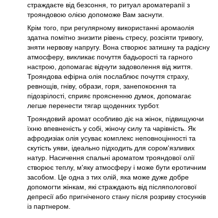
страждаєте від безсоння, то ритуал ароматерапії з
трояндовою олією допоможе Вам заснути.
Крім того, при регулярному використанні аромаолія
здатна помітно знизити рівень стресу, розсіяти тривогу,
зняти нервову напругу. Вона створює затишну та радісну
атмосферу, викликає почуття бадьорості та гарного
настрою, допомагає відчути задоволення від життя.
Трояндова ефірна олія послаблює почуття страху,
ревнощів, гніву, образи, горя, занепокоєння та
підозрілості, сприяє проясненню думок, допомагає
легше перенести тягар щоденних турбот.
Трояндовий аромат особливо діє на жінок, підвищуючи
їхню впевненість у собі, жіночу силу та чарівність. Як
афродизіак олія усуває комплекс неповноцінності та
скутість уяви, ідеально підходить для сором'язливих
натур. Насичення спальні ароматом трояндової олії
створює теплу, м'яку атмосферу і може бути еротичним
засобом. Це одна з тих олій, яка може дуже добре
допомогти жінкам, які страждають від післяпологової
депресії або пригніченого стану після розриву стосунків
із партнером.