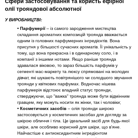
Сфери застосовування та користь ефірної
олії трояндової абсолютної
У ВИРОБНИЦТВІ:
• Парфумерії
– із самого зародження мистецтва
складання ароматних композицій троянда вважається
одним із головних парфумерних інгредієнтів. Вона
присутня у більшості сучасних ароматів. Її унікальність у
тому, що вона прекрасна і в одинарному соло, і в
компанії з іншими нотами. Якщо раніше троянда
здавалася віковою, то зараз більшість парфумів у
сегменті мас-маркету та люксу спрямовані на молодих
дівчат, які шукають повітрянішого чи солодшого звучання
троянди у квіткових парфумах. Водночас нішева
парфумерія відстоює владний статус троянди,
стверджуючи, що "важка" троянда може бути відмінним
гравцем, яку можуть носити як жінки, так і чоловіки;
• Косметичних засобів
– олія троянди широко
застосовується у косметичних засобах для догляду за
шкірою обличчя і тіла. Це ідеальний засіб для будь-якої
шкіри, але особливо корисний для шкіри, що в'яне.
Найчастіше є антиоксидантним інгредієнтом