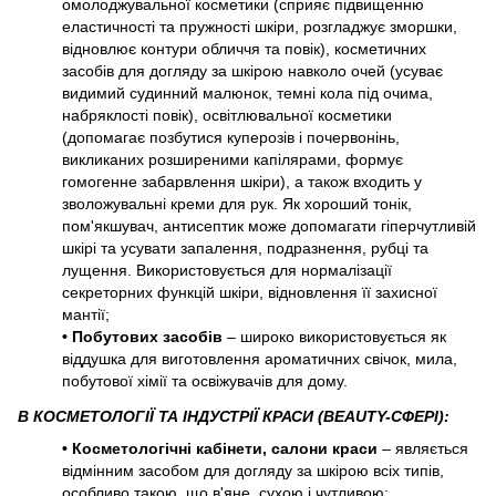
омолоджувальної косметики (сприяє підвищенню
еластичності та пружності шкіри, розгладжує зморшки,
відновлює контури обличчя та повік), косметичних
засобів для догляду за шкірою навколо очей (усуває
видимий судинний малюнок, темні кола під очима,
набряклості повік), освітлювальної косметики
(допомагає позбутися куперозів і почервонінь,
викликаних розширеними капілярами, формує
гомогенне забарвлення шкіри), а також входить у
зволожувальні креми для рук. Як хороший тонік,
пом'якшувач, антисептик може допомагати гіперчутливій
шкірі та усувати запалення, подразнення, рубці та
лущення. Використовується для нормалізації
секреторних функцій шкіри, відновлення її захисної
мантії;
• Побутових засобів
– широко використовується як
віддушка для виготовлення ароматичних свічок, мила,
побутової хімії та освіжувачів для дому.
В КОСМЕТОЛОГІЇ ТА ІНДУСТРІЇ КРАСИ (BEAUTY-СФЕРІ):
• Косметологічні кабінети, салони краси
– являється
відмінним засобом для догляду за шкірою всіх типів,
особливо такою, що в'яне, сухою і чутливою;