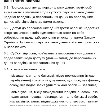
дані третім особам
6.1. Порядок доступу до персональних даних третіх осіб
визначається умовами згоди суб'єкта персональних даних,
наданої володільцю персональних даних на обробку цих
даних, або відповідно до вимог закону.
6.2. Доступ до персональних даних третій особі не надається,
якщо зазначена особа відмовляється взяти на себе
зобов'язання щодо забезпечення виконання вимог Закону
України «Про захист персональних даних» або неспроможна
їх забезпечити.
6.3. Суб'єкт відносин, пов'язаних з персональними даними,
подає запит щодо доступу (далі — запит) до персональних
даних володільцю персональних даних.
6.4. У запиті зазначаються:
прізвище, ім'я та по батькові, місце проживання (місце
перебування) і реквізити документа, що посвідчує фізичну
особу, яка подає запит (для фізичної особи — заявника);
найменування, місцезнаходження юридичної особи, яка
подає запит, посада, прізвище, ім'я та по батькові особи,
яка засвідчує запит; підтвердження того, що зміст запиту
відповідає повноваженням юридичної особи (для