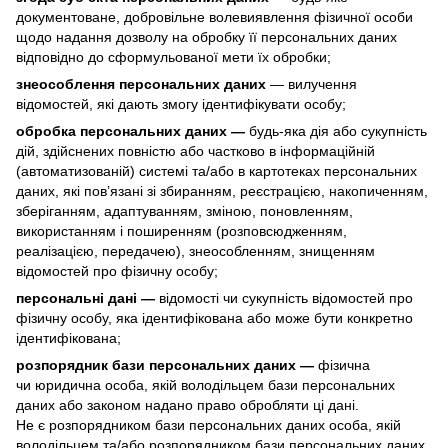
документоване, добровільне волевиявлення фізичної особи
щодо надання дозволу на обробку її персональних даних
відповідно до сформульованої мети їх обробки;
знеособлення персональних даних
— вилучення
відомостей, які дають змогу ідентифікувати особу;
обробка персональних даних —
будь-яка дія або сукупність
дій, здійснених повністю або частково в інформаційній
(автоматизованій) системі та/або в картотеках персональних
даних, які пов’язані зі збиранням, реєстрацією, накопиченням,
зберіганням, адаптуванням, зміною, поновленням,
використанням і поширенням (розповсюдженням,
реалізацією, передачею), знеособленням, знищенням
відомостей про фізичну особу;
персональні дані —
відомості чи сукупність відомостей про
фізичну особу, яка ідентифікована або може бути конкретно
ідентифікована;
розпорядник бази персональних даних —
фізична
чи юридична особа, якій володільцем бази персональних
даних або законом надано право обробляти ці дані.
Не є розпорядником бази персональних даних особа, якій
володільцем та/або розпорядником бази персональних даних