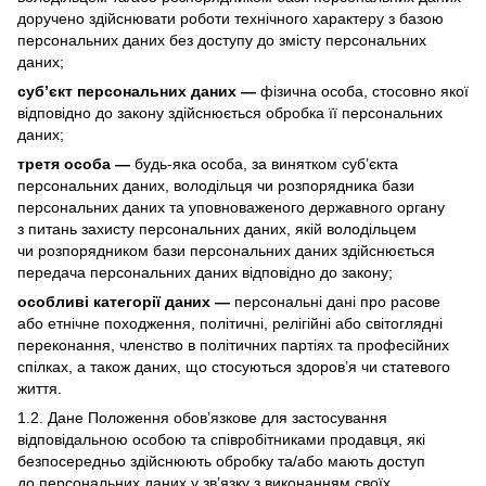
доручено здійснювати роботи технічного характеру з базою
персональних даних без доступу до змісту персональних
даних;
суб’єкт персональних даних —
фізична особа, стосовно якої
відповідно до закону здійснюється обробка її персональних
даних;
третя особа —
будь-яка особа, за винятком суб’єкта
персональних даних, володільця чи розпорядника бази
персональних даних та уповноваженого державного органу
з питань захисту персональних даних, якій володільцем
чи розпорядником бази персональних даних здійснюється
передача персональних даних відповідно до закону;
особливі категорії даних —
персональні дані про расове
або етнічне походження, політичні, релігійні або світоглядні
переконання, членство в політичних партіях та професійних
спілках, а також даних, що стосуються здоров’я чи статевого
життя.
1.2. Дане Положення обов’язкове для застосування
відповідальною особою та співробітниками продавця, які
безпосередньо здійснюють обробку та/або мають доступ
до персональних даних у зв’язку з виконанням своїх