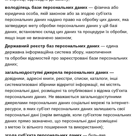
володілець бази персональних даних
— фізична або
юридична особа, якій законом або за згодою суб’єкта
персональних даних надано право на обробку цих даних, яка
затверджує мету обробки персональних даних у цій базі
даних, встановлює склад цих даних та процедури їх обробки,
якщо інше не визначено законом;
Державний реєстр баз персональних даних
— єдина
державна інформаційна система збору, накопичення
та обробки відомостей про зареєстровані бази персональних
даних;
загальнодоступні джерела персональних даних —
довідники, адресні книги, реєстри, списки, каталоги, інші
систематизовані збірники відкритої інформації, які містять
персональні дані, розміщені та опубліковані з відома суб’єкта
персональних даних. Не вважаються загальнодоступними
джерелами персональних даних соціальні мережі та інтернет-
ресурси, в яких суб’єкт персональних даних залишають свої
персональні дані (окрім випадків, коли суб’єктом персональних
даних прямо зазначено, що персональні дані розміщені
з метою їх вільного поширення та використання);
згода суб’єкта персональних даних
— будь-яке