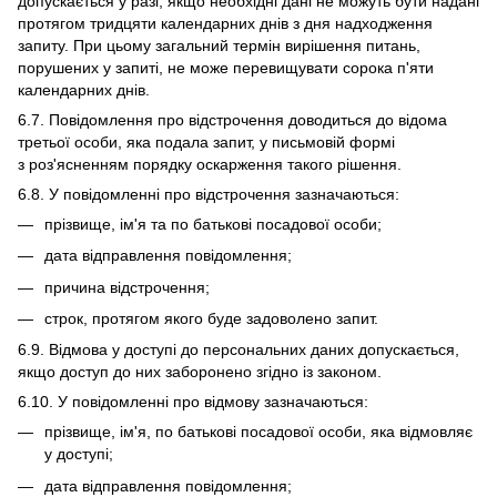
допускається у разі, якщо необхідні дані не можуть бути надані
протягом тридцяти календарних днів з дня надходження
запиту. При цьому загальний термін вирішення питань,
порушених у запиті, не може перевищувати сорока п'яти
календарних днів.
6.7. Повідомлення про відстрочення доводиться до відома
третьої особи, яка подала запит, у письмовій формі
з роз'ясненням порядку оскарження такого рішення.
6.8. У повідомленні про відстрочення зазначаються:
прізвище, ім'я та по батькові посадової особи;
дата відправлення повідомлення;
причина відстрочення;
строк, протягом якого буде задоволено запит.
6.9. Відмова у доступі до персональних даних допускається,
якщо доступ до них заборонено згідно із законом.
6.10. У повідомленні про відмову зазначаються:
прізвище, ім'я, по батькові посадової особи, яка відмовляє
у доступі;
дата відправлення повідомлення;