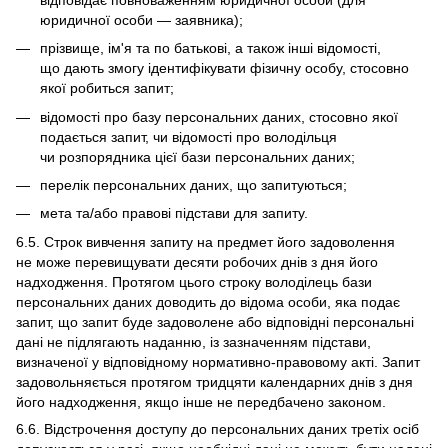
юридичної особи — заявника);
прізвище, ім'я та по батькові, а також інші відомості,
що дають змогу ідентифікувати фізичну особу, стосовно
якої робиться запит;
відомості про базу персональних даних, стосовно якої
подається запит, чи відомості про володільця
чи розпорядника цієї бази персональних даних;
перелік персональних даних, що запитуються;
мета та/або правові підстави для запиту.
6.5. Строк вивчення запиту на предмет його задоволення
не може перевищувати десяти робочих днів з дня його
надходження. Протягом цього строку володілець бази
персональних даних доводить до відома особи, яка подає
запит, що запит буде задоволене або відповідні персональні
дані не підлягають наданню, із зазначенням підстави,
визначеної у відповідному нормативно-правовому акті. Запит
задовольняється протягом тридцяти календарних днів з дня
його надходження, якщо інше не передбачено законом.
6.6. Відстрочення доступу до персональних даних третіх осіб