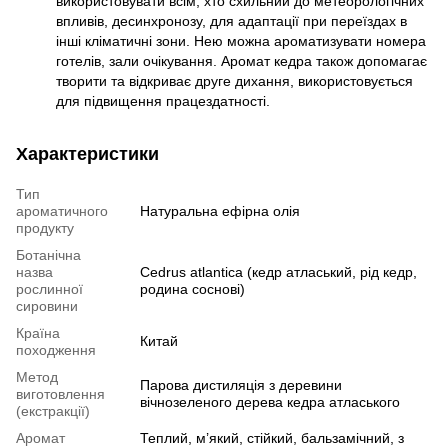
використовувати всім, хто схильний до метеорологічних
впливів, десинхронозу, для адаптації при переїздах в
інші кліматичні зони. Нею можна ароматизувати номера
готелів, зали очікування. Аромат кедра також допомагає
творити та відкриває друге дихання, використовується
для підвищення працездатності.
Характеристики
Тип
ароматичного
Натуральна ефірна олія
продукту
Ботанічна
назва
Cedrus atlantica (кедр атласький, рід кедр,
рослинної
родина соснові)
сировини
Країна
Китай
походження
Метод
Парова дистиляція з деревини
виготовлення
вічнозеленого дерева кедра атласького
(екстракції)
Аромат
Теплий, м’який, стійкий, бальзамічний, з