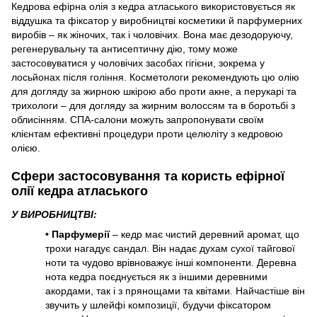
Кедрова ефірна олія з кедра атласького використовується як
віддушка та фіксатор у виробництві косметики й парфумерних
виробів – як жіночих, так і чоловічих. Вона має дезодоруючу,
регенерувальну та антисептичну дію, тому може
застосовуватися у чоловічих засобах гігієни, зокрема у
лосьйонах після гоління. Косметологи рекомендують цю олію
для догляду за жирною шкірою або проти акне, а перукарі та
трихологи – для догляду за жирним волоссям та в боротьбі з
облисінням. СПА-салони можуть запропонувати своїм
клієнтам ефективні процедури проти целюліту з кедровою
олією.
Сфери застосовування та користь ефірної
олії кедра атласького
У ВИРОБНИЦТВІ:
• Парфумерії
– кедр має чистий деревний аромат, що
трохи нагадує сандал. Він надає духам сухої тайгової
ноти та чудово врівноважує інші компоненти. Деревна
нота кедра поєднується як з іншими деревними
акордами, так і з прянощами та квітами. Найчастіше він
звучить у шлейфі композиції, будучи фіксатором