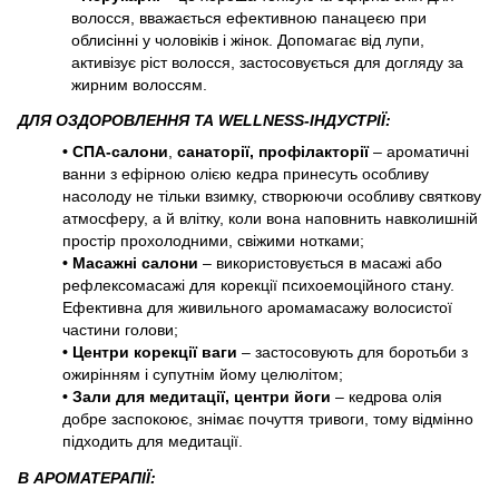
волосся, вважається ефективною панацеєю при
облисінні у чоловіків і жінок. Допомагає від лупи,
активізує ріст волосся, застосовується для догляду за
жирним волоссям.
ДЛЯ ОЗДОРОВЛЕННЯ ТА WELLNESS-ІНДУСТРІЇ:
• СПА-салони
,
санаторії, профілакторії
– ароматичні
ванни з ефірною олією кедра принесуть особливу
насолоду не тільки взимку, створюючи особливу святкову
атмосферу, а й влітку, коли вона наповнить навколишній
простір прохолодними, свіжими нотками;
•
Масажні салони
– використовується в масажі або
рефлексомасажі для корекції психоемоційного стану.
Ефективна для живильного аромамасажу волосистої
частини голови;
•
Центри корекції ваги
– застосовують для боротьби з
ожирінням і супутнім йому целюлітом;
•
Зали для медитації, центри йоги
– кедрова олія
добре заспокоює, знімає почуття тривоги, тому відмінно
підходить для медитації.
В АРОМАТЕРАПІЇ: