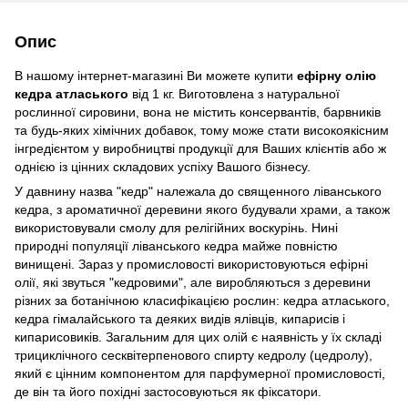
Опис
В нашому інтернет-магазині Ви можете купити
ефірну олію
кедра атласького
від 1 кг. Виготовлена з натуральної
рослинної сировини, вона не містить консервантів, барвників
та будь-яких хімічних добавок, тому може стати високоякісним
інгредієнтом у виробництві продукції для Ваших клієнтів або ж
однією із цінних складових успіху Вашого бізнесу.
У давнину назва "кедр" належала до священного ліванського
кедра, з ароматичної деревини якого будували храми, а також
використовували смолу для релігійних воскурінь. Нині
природні популяції ліванського кедра майже повністю
винищені.
Зараз
у промисловості використовуються ефірні
олії, які звуться "кедровими", але виробляються з деревини
різних за ботанічною класифікацією рослин: кедра атласького,
кедра гімалайського та деяких видів ялівців, кипарисів і
кипарисовиків. Загальним для цих олій є наявність у їх складі
трициклічного сесквітерпенового спирту кедролу (цедролу),
який є цінним компонентом для парфумерної промисловості,
де він та його похідні застосовуються як фіксатори.