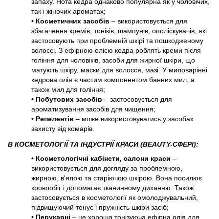
запаху. Нота кедра однаково популярна як у чоловічих,
так і жіночих ароматах;
•
Косметичних засобів
– використовується для
збагачення кремів, тоніків, шампунів, ополіскувачів, які
застосовують при проблемній шкірі та пошкодженому
волоссі. З ефірною олією кедра роблять креми після
гоління для чоловіків, засоби для жирної шкіри, що
матують шкіру, маски для волосся, мазі. У миловарінні
кедрова олія є частим компонентом банних мил, а
також мил для гоління;
•
Побутових засобів
– застосовується для
ароматизування засобів для чищення;
•
Репелентів
– може використовуватись у засобах
захисту від комарів.
В КОСМЕТОЛОГІЇ ТА ІНДУСТРІЇ КРАСИ (BEAUTY-СФЕРІ):
•
Косметологічні кабінети, салони краси
–
використовується для догляду за проблемною,
жирною, в'ялою та старіючою шкірою. Вона посилює
кровообіг
і допомагає тканинному диханню. Також
застосовується в косметології як омолоджувальний,
підвищуючий тонус і пружність шкіри засіб;
•
Перукарні
– це хороша тонізуюча ефірна олія для