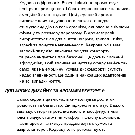
Кедрова ефірна олія
Essenti
відмінно ароматизує
повітря в приміщеннях і благотворно впливає на психо-
емоційний стан людини. Цей деревний аромат
викликає почуття душевного спокою та надає
стимулюючу дію на весь організм, одночасно знімаючи
фізичну та розумову перевтому. В ароматерапії
використовується для зняття напруги, тривоги, гніву,
агресії та почуття невпевненості. Кедрова олія має
заспокійливу дію, викликає почуття комфорту
та рекомендується при безсонні. Це досить сильний
афродизіак, який впливає на чуттєву сферу майже так
само, як і на емоційну: усуває дискомфорт і скутість,
надає впевненості. Це один із найкращих адаптогенів
на всі випадки життя.
ДЛЯ АРОМАДИЗАЙНУ ТА АРОМАМАРКЕТИНГУ:
Запах кедра з давніх часів символізував достаток,
родючість та багатство. Він підкреслить статус Вашого
закладу, створить розслаблюючу атмосферу, в якій
клієнт відчує статечний комфорт і власну важливість.
Такий аромат активізує продажі взуття, сумок та
шкіргалантереї. Кедрову олію рекомендують