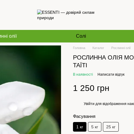
нні олії
Солі
Головна
Каталог
Рослинні олії
РОСЛИННА ОЛІЯ М
ТАЇТІ
В наявності
Написати відгук
1 250 грн
Увійти
для відображення нак
%
Фасування
1 кг
5 кг
25 кг