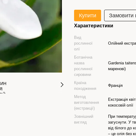
Купити
Замовити
Характеристики
Вид
рослинної
Олійний екстра
олї
Ботанічна
назва
Gardenia taiten
рослинної
маренові)
сировини
Країна
Франція
походження
Метод
Екстракція квіт
виготовлення
кокосовій олії
(екстракції)
Зовнішний
При температу
вигляд
загуснути. У т
від білого до к
– це олія без 