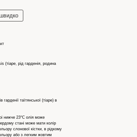
 швидко
кт
sis (тіаре, рід гарденія, родина
ів гарденії таїтянської (тіаре) в
рі нижче 23°С олія може
вердому стані може мати колір
ольору слонової кістки, в рідкому
кольору або з легким жовтим