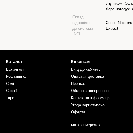
відтінком. Сол
тіаре нагадує з
Склад
відповідно
Cocos Nucifera 
до системи
Extract
INCI
Каталог
Клієнтам
Ефірні олії
Вхід до кабінету
Рослинні олії
Оплата і доставка
Солі
Про нас
Спеції
Обмін та повернення
Тара
Контактна інформація
Угода користувача
Оферта
Ми в соцмережах