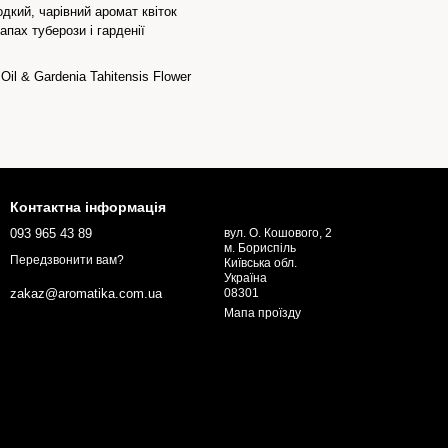
одкий, чарівний аромат квіток
апах туберози і гарденії
Oil & Gardenia Tahitensis Flower
Контактна інформація
093 965 43 89
вул. О. Кошового, 2
м. Бориcпіль
Передзвонити вам?
Київська обл.
Україна
08301
zakaz@aromatika.com.ua
Мапа проїзду